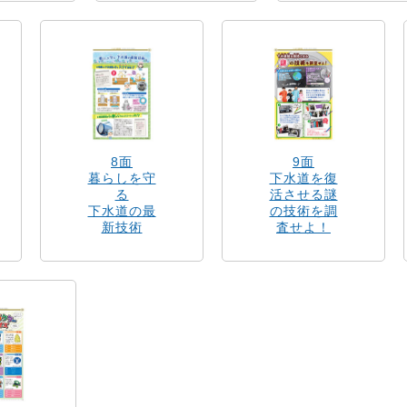
8面
9面
暮らしを守
下水道を復
る
活させる謎
下水道の最
の技術を調
新技術
査せよ！