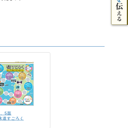
4、5面
水道すごろく