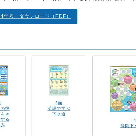
024年号 ダウンロード（PDF）
面
3面
道の役
英語で学ぶ
水をき
下水道
にする
組み
静岡下