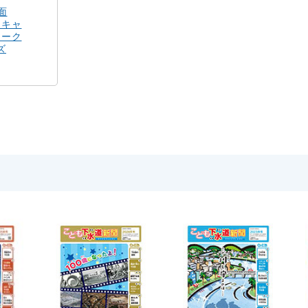
面
道キャ
ターク
ズ
」