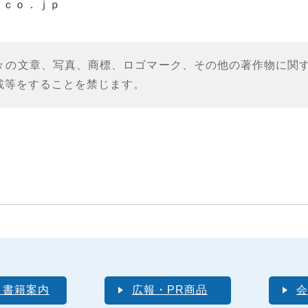
．ｃｏ．ｊｐ
々の文章、写真、商標、ロゴマーク、その他の著作物に関
載等をすることを禁じます。
・書籍案内
広報・PR商品
会