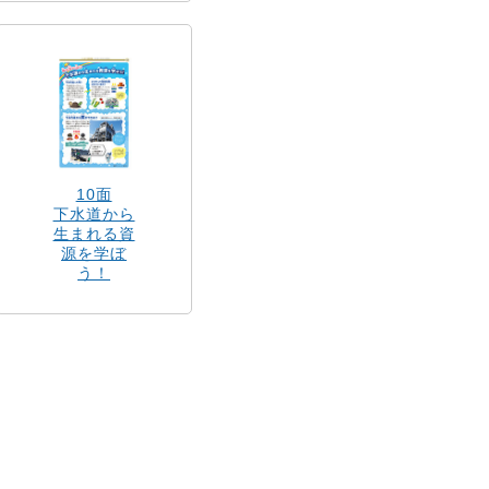
10面
下水道から
生まれる資
源を学ぼ
う！