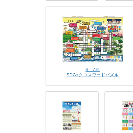
6、7面
SDGsクロスワードパズル