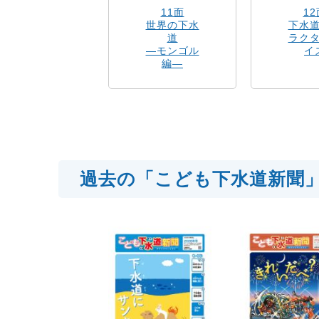
11面
12
世界の下水
下水
道
ラク
―モンゴル
イ
編―
過去の「こども下水道新聞