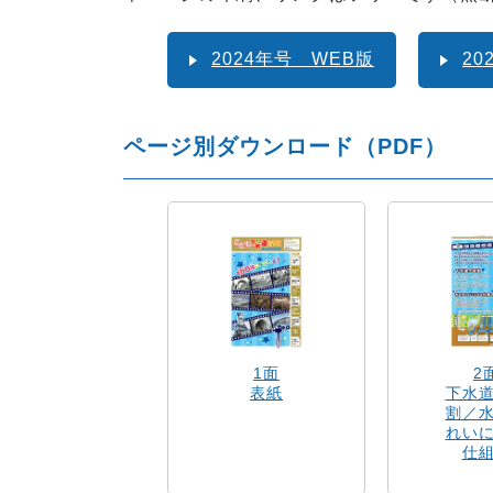
2024年号 WEB版
2
ページ別ダウンロード（PDF）
1面
2
表紙
下水
割／
れい
仕