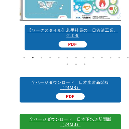
、安定と
【ワークスタイル】若手社員の一日
管清工業、
クボタ
PDF
全ページダウンロード 日本水道新聞版
（24MB）
PDF
全ページダウンロード 日本下水道新聞版
（24MB）